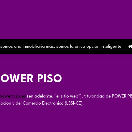
Home
Sobre Nosotros
Contact us
Servicios
Blog
os una inmobiliaria más, somos la única opción inteligente
POWER PISO
owerpiso.es
(en adelante, "el sitio web"), titularidad de POWER 
ación y del Comercio Electrónico (LSSI-CE).