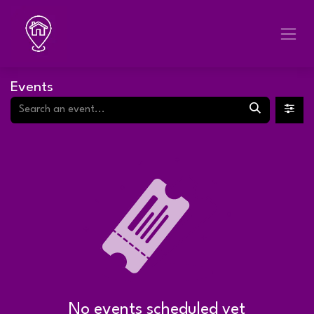
Skip to Content
Events
No events scheduled yet