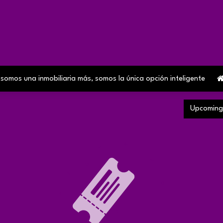
Home
Sobre Nosotros
Contact us
Servicios
Blog
os una inmobiliaria más, somos la única opción inteligente
Upcomin